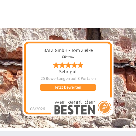
BATZ GmbH - Tom Zielke
Güstrow
Sehr gut
25 Bewertungen
auf 3 Portalen
Jetzt bewerten
08/2026
BATZ GmbH - Tom
Zielke
hat
4.85
von
5
Sternen |
25
BATZ
GmbH - Tom
Zielke
Bewertungen
auf
werkenntdenBESTEN.de