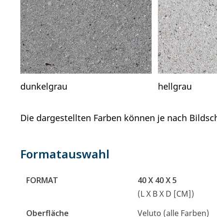
dunkelgrau
hellgrau
Die dargestellten Farben können je nach Bilds
Formatauswahl
FORMAT
40 X 40 X 5
(L X B X D [CM])
Oberfläche
Veluto (alle Farben)