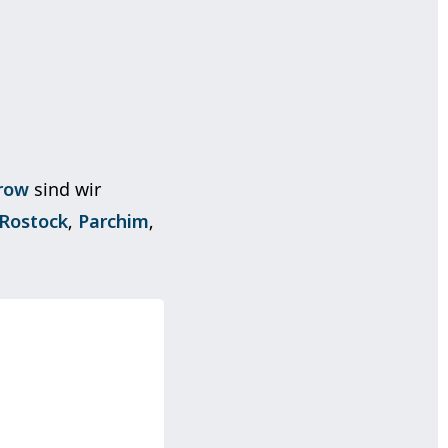
row
sind wir
Rostock
,
Parchim
,