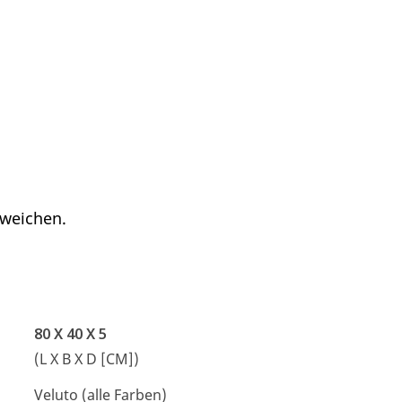
bweichen.
80 X 40 X 5
(L X B X D [CM])
Veluto (alle Farben)