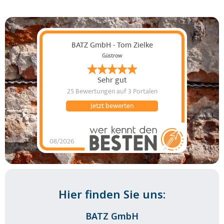
BATZ GmbH - Tom Zielke
Güstrow
Sehr gut
25 Bewertungen
auf 3 Portalen
Jetzt bewerten
08/2026
BATZ GmbH - Tom
Zielke
hat
4.85
von
5
Sternen |
25
BATZ
GmbH - Tom
Zielke
Bewertungen
auf
werkenntdenBESTEN.de
Hier finden Sie uns:
BATZ GmbH